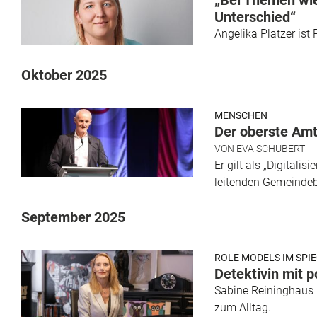
„Bei Themen wie
Unterschied“
Angelika Platzer ist 
Oktober 2025
MENSCHEN
Der oberste Amt
VON
EVA SCHUBERT
Er gilt als „Digitali
leitenden Gemeindeb
September 2025
ROLE MODELS IM SPI
Detektivin mit p
Sabine Reininghaus i
zum Alltag.