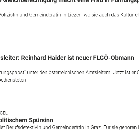
 Gleichberechtigung macht eine Frau in Führungsp
Polizistin und Gemeinderätin in Liezen, wo sie auch das Kulturrefe
sleiter: Reinhard Haider ist neuer FLGÖ-Obmann
sierungspapst“ unter den österreichischen Amtsleitern. Jetzt ist 
ediensteten
EGEL
olitischem Spürsinn
st Berufsdetektivin und Gemeinderätin in Graz. Für sie gehören 