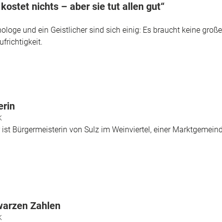
ostet nichts – aber sie tut allen gut“
ologe und ein Geistlicher sind sich einig: Es braucht keine groß
frichtigkeit.
erin
K
st Bürgermeisterin von Sulz im Weinviertel, einer Marktgemeinde
warzen Zahlen
K