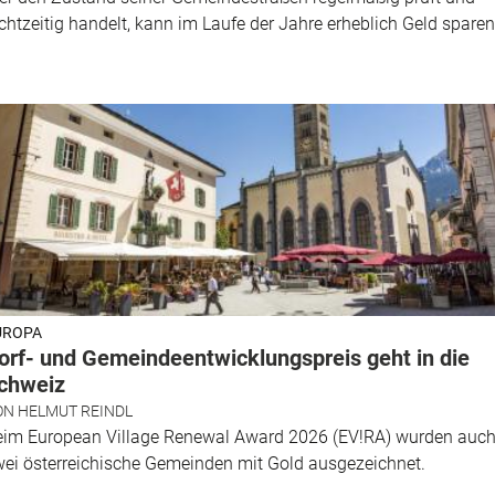
chtzeitig handelt, kann im Laufe der Jahre erheblich Geld sparen
UROPA
orf- und Gemeindeentwicklungspreis geht in die
chweiz
ON
HELMUT REINDL
eim European Village Renewal Award 2026 (EV!RA) wurden auc
ei österreichische Gemeinden mit Gold ausgezeichnet.