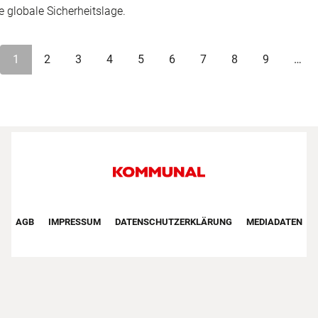
e globale Sicherheitslage.
Seitennummerierung
1
2
3
4
5
6
7
8
9
…
Footer First Navigation
AGB
IMPRESSUM
DATENSCHUTZERKLÄRUNG
MEDIADATEN