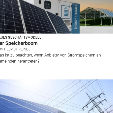
EUES GESCHÄFTSMODELL
er Speicherboom
ON
HELMUT REINDL
s ist zu beachten, wenn Anbieter von Stromspeichern an
emeinden herantreten?