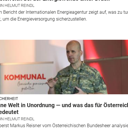
ON
HELMUT REINDL
n Bericht der Internationalen Energieagentur zeigt auf, was zu t
t, um die Energieversorgung sicherzustellen.
ICHERHEIT
ine Welt in Unordnung — und was das für Österreic
edeutet
ON
HELMUT REINDL
erst Markus Reisner vom Österreichischen Bundesheer analysie