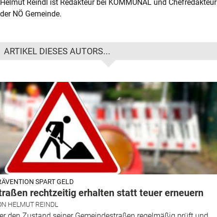
Helmut Reindl ist Redakteur bei KOMMUNAL und Chefredakteur
der NÖ Gemeinde.
ARTIKEL DIESES AUTORS...
RÄVENTION SPART GELD
traßen rechtzeitig erhalten statt teuer erneuern
ON
HELMUT REINDL
er den Zustand seiner Gemeindestraßen regelmäßig prüft und