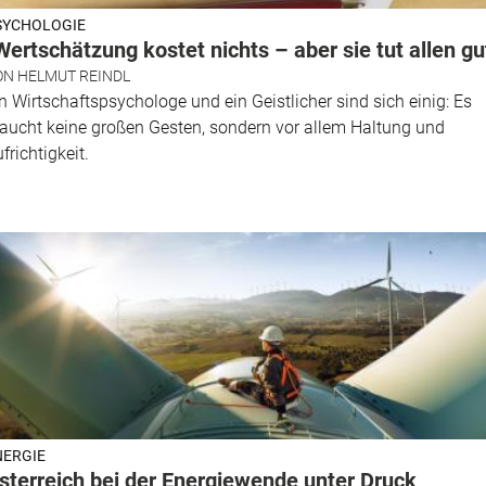
SYCHOLOGIE
Wertschätzung kostet nichts – aber sie tut allen gu
ON
HELMUT REINDL
n Wirtschaftspsychologe und ein Geistlicher sind sich einig: Es
aucht keine großen Gesten, sondern vor allem Haltung und
frichtigkeit.
NERGIE
sterreich bei der Energiewende unter Druck