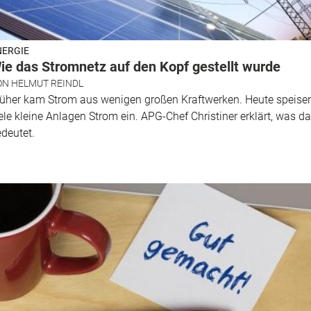
NERGIE
ie das Stromnetz auf den Kopf gestellt wurde
ON
HELMUT REINDL
rüher kam Strom aus wenigen großen Kraftwerken. Heute speise
ele kleine Anlagen Strom ein. APG-Chef Christiner erklärt, was d
deutet.