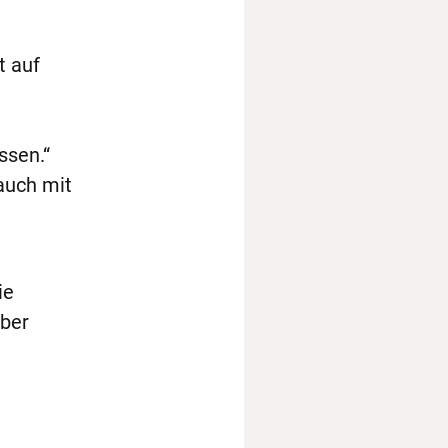
t auf
ssen.“
auch mit
ie
aber