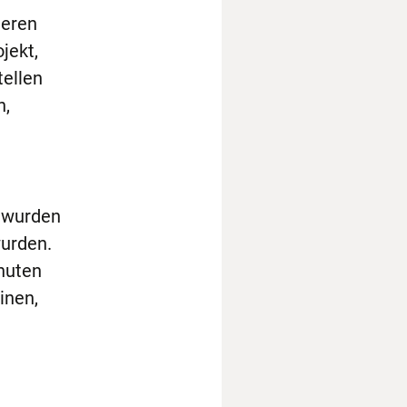
deren
jekt,
tellen
n,
n wurden
wurden.
inuten
inen,