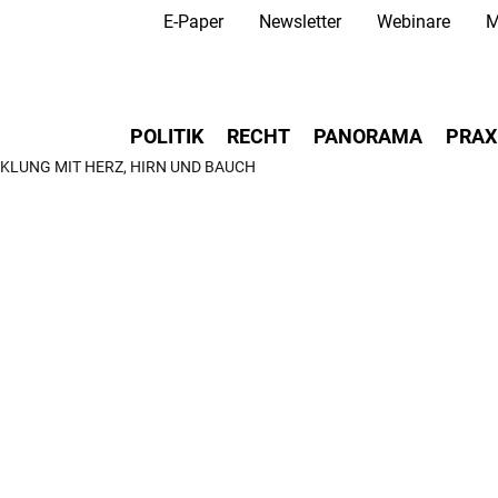
Secondary Navigation
Direkt
E-Paper
Newsletter
Webinare
M
zum
Inhalt
Main navigation
POLITIK
RECHT
PANORAMA
PRAX
LUNG MIT HERZ, HIRN UND BAUCH