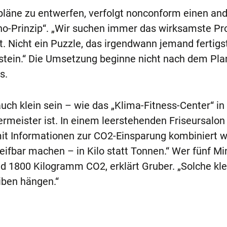
pläne zu entwerfen, verfolgt nonconform einen an
o-Prinzip“. „Wir suchen immer das wirksamste Pro
t. Nicht ein Puzzle, das irgendwann jemand fertigs
ostein.“ Die Umsetzung beginne nicht nach dem Pla
s.
auch klein sein – wie das „Klima-Fitness-Center“ in
rmeister ist. In einem leerstehenden Friseursalo
 mit Informationen zur CO2-Einsparung kombiniert 
eifbar machen – in Kilo statt Tonnen.“ Wer fünf M
und 1800 Kilogramm CO2, erklärt Gruber. „Solche kle
iben hängen.“