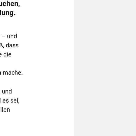
auchen,
lung.
t – und
ß, dass
e die
n mache.
g und
es sei,
llen