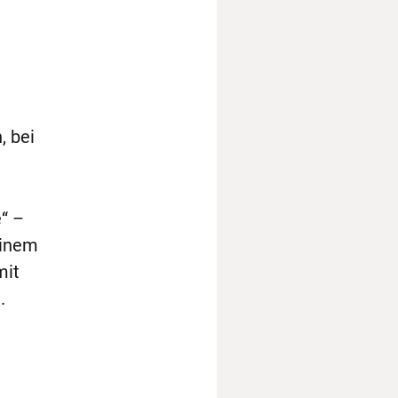
, bei
e“ –
einem
mit
.