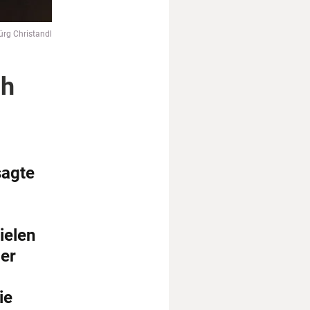
ürg Christandl
ch
sagte
ielen
er
ie