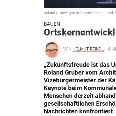
Roland Gruber: „Wir bekommen mehr – und bau
BAUEN
Ortskernentwickl
VON
HELMUT REINDL
, 14. 
„Zukunftsfreude ist das U
Roland Gruber vom Archi
Vizebürgermeister der Kä
Keynote beim Kommunalwir
Menschen derzeit abhand
gesellschaftlichen Erschö
Nachrichten konfrontiert.