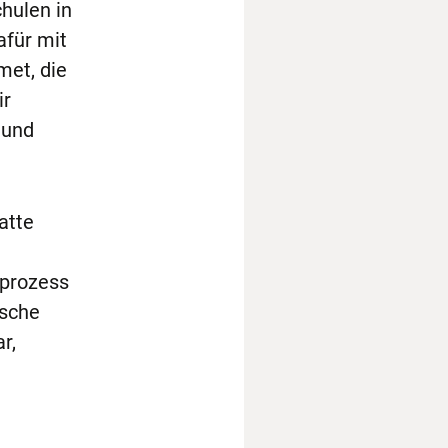
hulen in
für mit
et, die
ir
 und
atte
sprozess
ische
r,