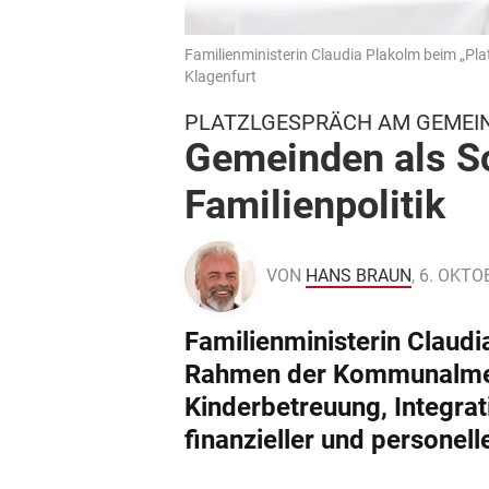
Familienministerin Claudia Plakolm beim „P
Klagenfurt
PLATZLGESPRÄCH AM GEMEI
Gemeinden als Sc
Familienpolitik
VON
HANS BRAUN
, 6. OKT
Familienministerin Claudi
Rahmen der Kommunalmess
Kinderbetreuung, Integrat
finanzieller und personell