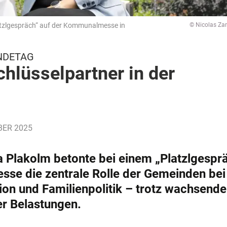
latzlgespräch“ auf der Kommunalmesse in
© Nicolas Za
NDETAG
hlüsselpartner in der
OBER 2025
a Plakolm betonte bei einem „Platzlgespr
e die zentrale Rolle der Gemeinden bei
ion und Familienpolitik – trotz wachsende
er Belastungen.