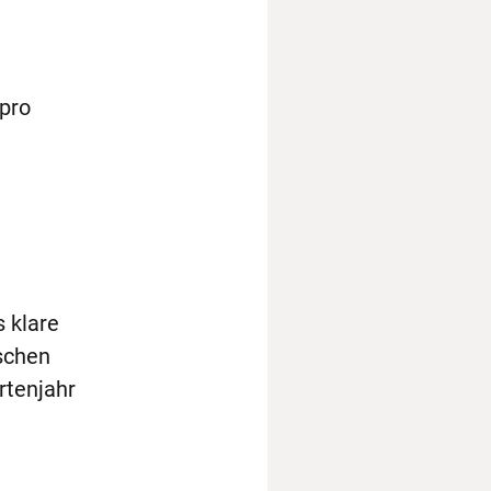
 pro
 klare
schen
rtenjahr