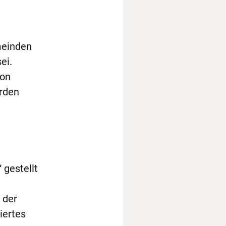
meinden
ei.
von
rden
 gestellt
 der
iertes