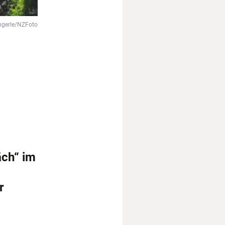
ngerle/NZFoto
äch“ im
r