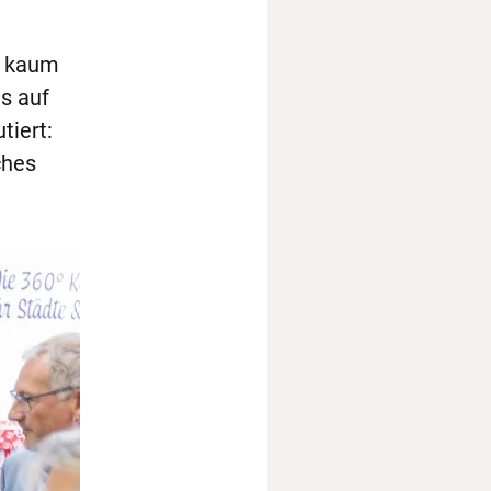
z kaum
s auf
tiert:
ches