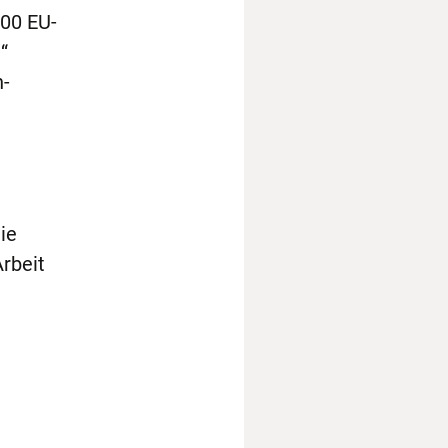
600 EU-
“
n-
ie
rbeit