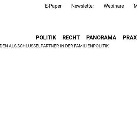
Secondary Navigation
Direkt
E-Paper
Newsletter
Webinare
M
zum
Inhalt
Main navigation
POLITIK
RECHT
PANORAMA
PRAX
DEN ALS SCHLÜSSELPARTNER IN DER FAMILIENPOLITIK