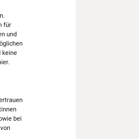
n.
 für
en und
möglichen
 keine
ier.
vertrauen
tinnen
owie bei
 von