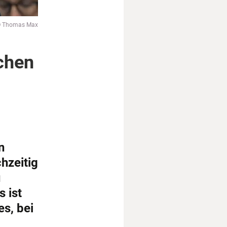
 Thomas Max
chen
n
hzeitig
u
 ist
s, bei