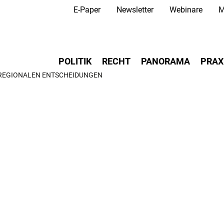
Secondary Navigation
Direkt
E-Paper
Newsletter
Webinare
M
zum
Inhalt
Main navigation
POLITIK
RECHT
PANORAMA
PRAX
 REGIONALEN ENTSCHEIDUNGEN