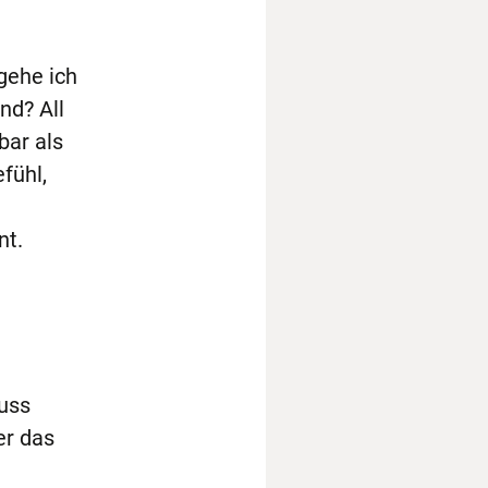
gehe ich
nd? All
bar als
fühl,
nt.
muss
er das