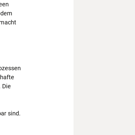
een
h dem
 macht
rozessen
nhafte
 Die
ar sind.