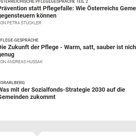
STERREICHISCHE PFLEGEGESPRÄCHE TEIL 2
Prävention statt Pflegefalle: Wie Österreichs Gem
gegensteuern können
VON
PETRA STÜCKLER
PFLEGE-GESPRÄCHE
Die Zukunft der Pflege - Warm, satt, sauber ist nich
genug
VON
ANDREAS HUSSAK
VORARLBERG
Was mit der Sozialfonds-Strategie 2030 auf die
Gemeinden zukommt