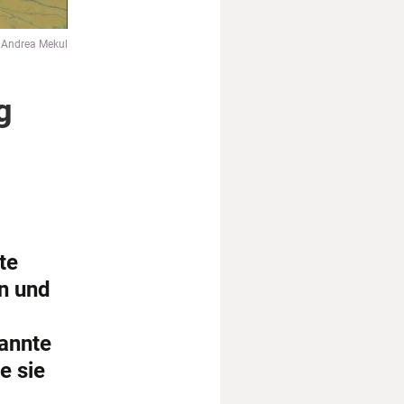
 Andrea Mekul
g
te
en und
nannte
e sie