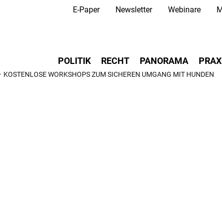
Secondary Navigation
Direkt
E-Paper
Newsletter
Webinare
M
zum
Inhalt
Main navigation
POLITIK
RECHT
PANORAMA
PRAX
KOSTENLOSE WORKSHOPS ZUM SICHEREN UMGANG MIT HUNDEN