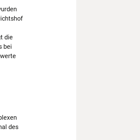
wurden
ichtshof
t die
s bei
swerte
plexen
nal des