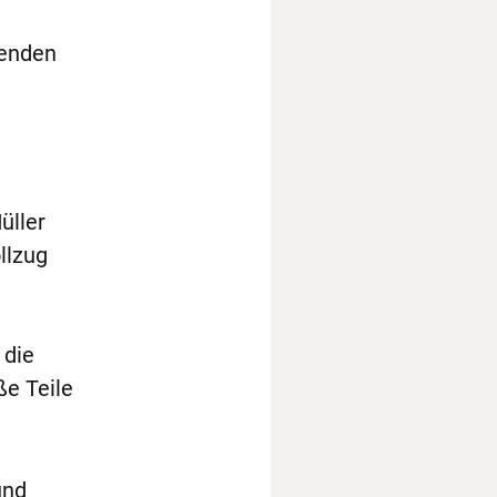
fenden
üller
llzug
 die
e Teile
und