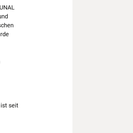
MMUNAL
und
ischen
urde
n
st seit