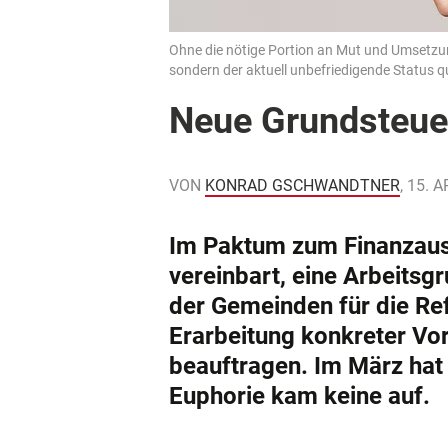
Ohne die nötige Portion an Mut und Umsetzun
sondern der aktuell unbefriedigende Status 
Neue Grundsteue
VON
KONRAD GSCHWANDTNER
, 15. 
Im Paktum zum Finanzau
vereinbart, eine Arbeitsg
der Gemeinden für die Re
Erarbeitung konkreter Vo
beauftragen. Im März hat
Euphorie kam keine auf.