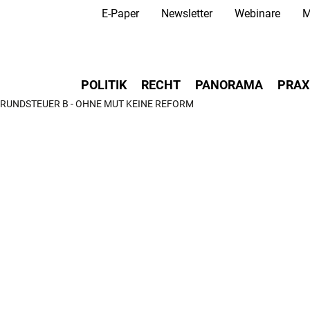
Secondary Navigation
Direkt
E-Paper
Newsletter
Webinare
M
zum
Inhalt
Main navigation
POLITIK
RECHT
PANORAMA
PRAX
RUNDSTEUER B - OHNE MUT KEINE REFORM