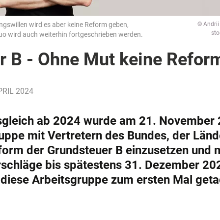
gswillen wird es aber keine Reform geben,
© Andrii
st
quo wird auch weiterhin fortgeschrieben werden.
r B - Ohne Mut keine Refor
APRIL 2024
sgleich ab 2024 wurde am 21. November
ruppe mit Vertretern des Bundes, der Länd
form der Grundsteuer B einzusetzen und m
rschläge bis spätestens 31. Dezember 20
 diese Arbeitsgruppe zum ersten Mal geta