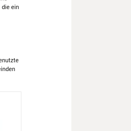
die ein
genutzte
einden