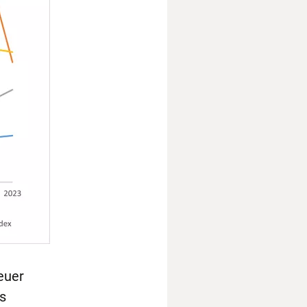
euer
s