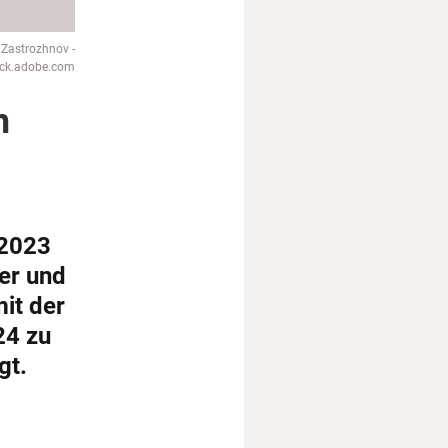
 Zastrozhnov -
ock.adobe.com
m
 2023
er und
it der
24 zu
gt.