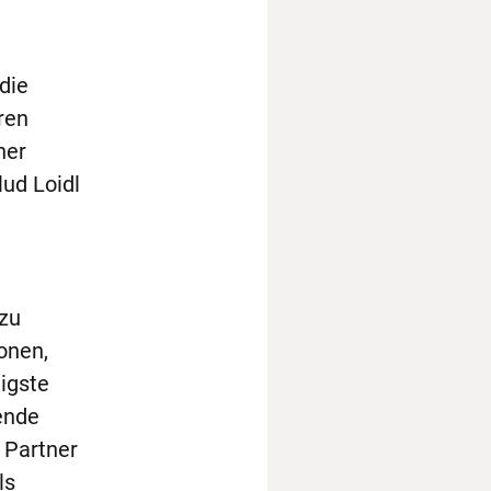
die
ren
her
ud Loidl
 zu
ionen,
igste
ende
 Partner
ls