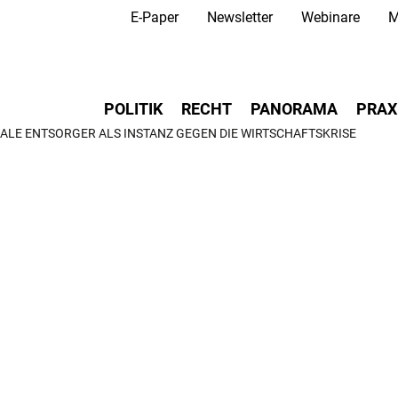
Secondary Navigation
Direkt
E-Paper
Newsletter
Webinare
M
zum
Inhalt
Main navigation
POLITIK
RECHT
PANORAMA
PRAX
LE ENTSORGER ALS INSTANZ GEGEN DIE WIRTSCHAFTSKRISE