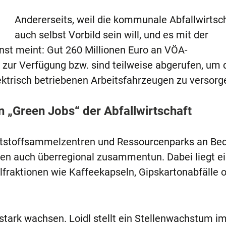
Andererseits, weil die kommunale Abfallwirtsc
auch selbst Vorbild sein will, und es mit der
st meint: Gut 260 Millionen Euro an VÖA-
ur Verfügung bzw. sind teilweise abgerufen, um 
ektrisch betriebenen Arbeitsfahrzeugen zu versorg
 „Green Jobs“ der Abfallwirtschaft
Altstoffsammelzentren und Ressourcenparks an Be
den auch überregional zusammentun. Dabei liegt e
fraktionen wie Kaffeekapseln, Gipskartonabfälle 
stark wachsen. Loidl stellt ein Stellenwachstum i