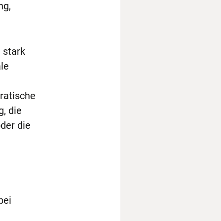
ng,
 stark
ale
ratische
, die
der die
bei