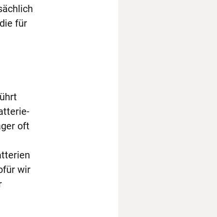
sächlich
die für
.
ührt
tterie-
ger oft
tterien
für wir
r