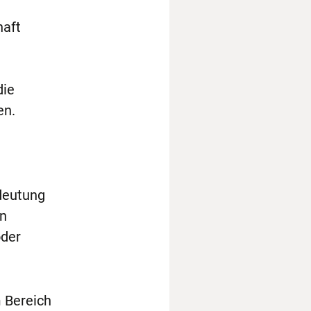
haft
die
en.
deutung
in
oder
m Bereich