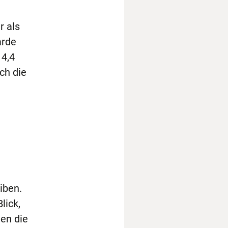
r als
arde
 4,4
ch die
iben.
lick,
hen die