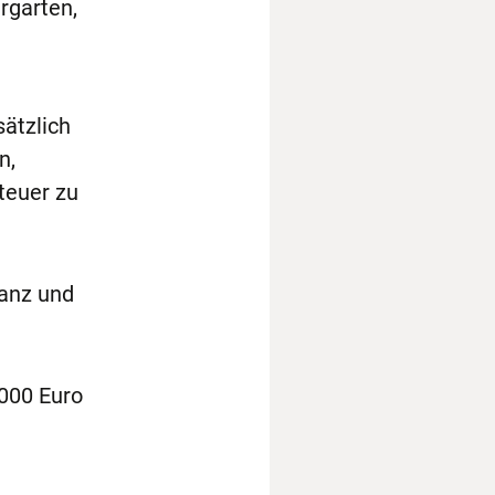
rgarten,
ätzlich
n,
teuer zu
lanz und
.000 Euro