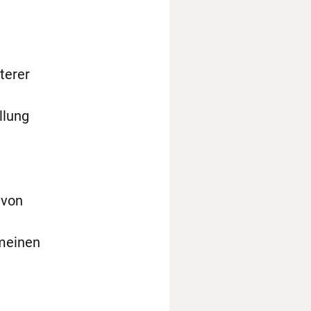
terer
llung
 von
emeinen