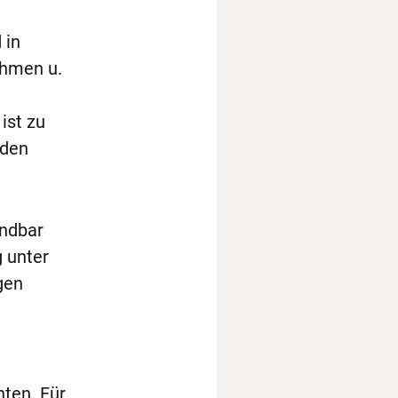
 in
ehmen u.
ist zu
 den
endbar
g unter
gen
hten. Für