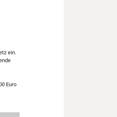
tz ein.
fende
00 Euro