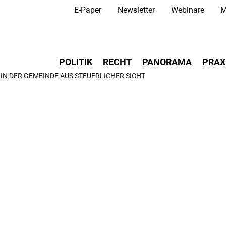
Secondary Navigation
Direkt
E-Paper
Newsletter
Webinare
M
zum
Inhalt
Main navigation
POLITIK
RECHT
PANORAMA
PRAX
IN DER GEMEINDE AUS STEUERLICHER SICHT