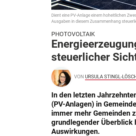
Dient eine PV-Anlage einem hoheitlichen Zwe
Ausgaben in diesem Zusammenhang steuerlic
PHOTOVOLTAIK
Energieerzeugun
steuerlicher Sich
VON
URSULA STINGL-LÖSC
In den letzten Jahrzehnte
(PV-Anlagen) in Gemeinden
immer mehr Gemeinden z
grundlegender Überblick h
Auswirkungen.