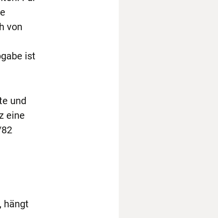
he
ch von
gabe ist
te und
z eine
/82
, hängt