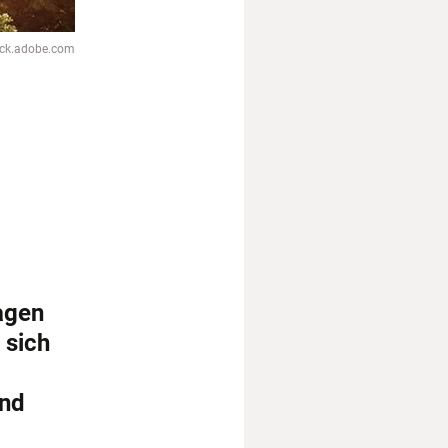
tock.adobe.com
agen
 sich
und