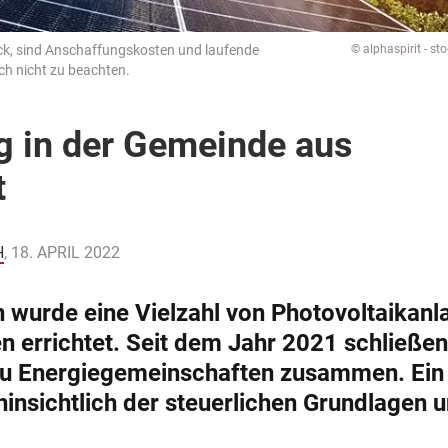
ck, sind Anschaffungskosten und laufende
© alphaspirit - s
h nicht zu beachten.
g in der Gemeinde aus
t
H
, 18. APRIL 2022
n wurde eine Vielzahl von Photovoltaikanl
 errichtet. Seit dem Jahr 2021 schließen
u Energiegemeinschaften zusammen. Ein
insichtlich der steuerlichen Grundlagen 