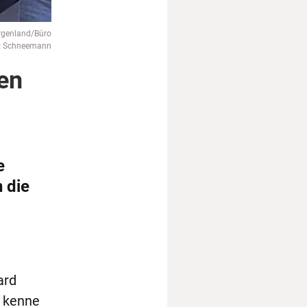
rgenland/Büro
t Schneemann
en
e
 die
ard
r kenne