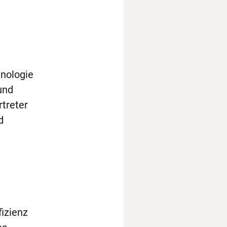
nologie
und
treter
d
izienz