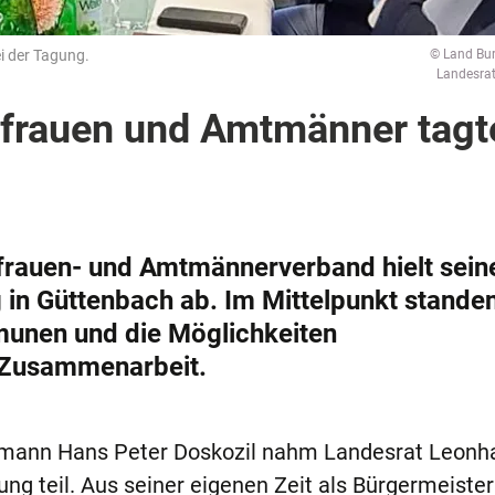
i der Tagung.
© Land Bu
Landesra
frauen und Amtmänner tagt
frauen- und Amtmännerverband hielt sein
n Güttenbach ab. Im Mittelpunkt standen
munen und die Möglichkeiten
 Zusammenarbeit.
tmann Hans Peter Doskozil nahm Landesrat Leonh
 teil. Aus seiner eigenen Zeit als Bürgermeiste