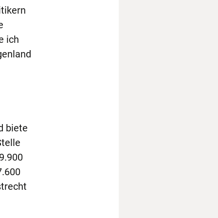
tikern
e
e ich
genland
d biete
telle
 9.900
7.600
trecht