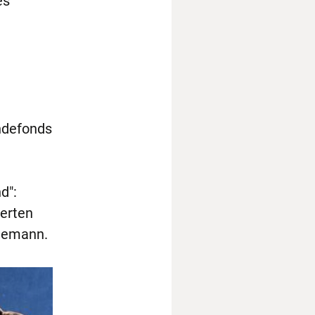
es
ndefonds
d":
ierten
neemann.