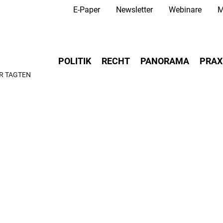
Secondary Navigation
Direkt
E-Paper
Newsletter
Webinare
M
zum
Inhalt
Main navigation
POLITIK
RECHT
PANORAMA
PRAX
R TAGTEN