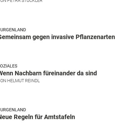
VON
PETRA STÜCKLER
BURGENLAND
Gemeinsam gegen invasive Pflanzenarten
OZIALES
Wenn Nachbarn füreinander da sind
VON
HELMUT REINDL
BURGENLAND
Neue Regeln für Amtstafeln