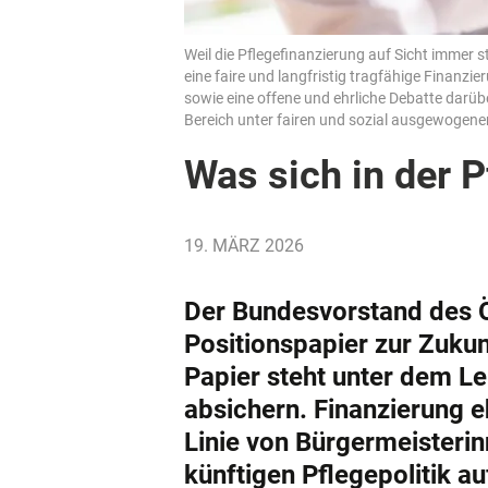
Weil die Pflegefinanzierung auf Sicht immer 
eine faire und langfristig tragfähige Finanzi
sowie eine offene und ehrliche Debatte darüb
Bereich unter fairen und sozial ausgewogen
Was sich in der P
19. MÄRZ 2026
Der Bundesvorstand des 
Positionspapier zur Zukun
Papier steht unter dem Le
absichern. Finanzierung e
Linie von Bürgermeisteri
künftigen Pflegepolitik a