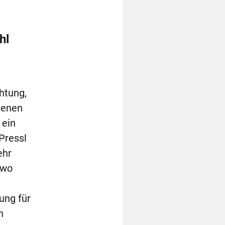
hl
chtung,
genen
 ein
Pressl
ehr
 wo
ung für
n