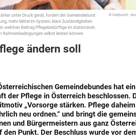
stärker unter Druck gerät, fordert der Gemeindebund
© Halfpoint - s
erung, mehr Mittel im System, klare Zuständigkeiten
er, welchen Beitrag Pflegebedürftige im stationären
en Rahmenbedingungen selbst leisten können.
flege ändern soll
Österreichischen Gemeindebundes hat ein
ft der Pflege in Österreich beschlossen. 
itmotiv „Vorsorge stärken. Pflege daheim
hrlich neu ordnen.“ und bringt die gemei
nnen und Bürgermeistern aus ganz Österre
uf den Punkt. Der Beschluss wurde vor de