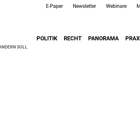
Secondary Navigation
Direkt
E-Paper
Newsletter
Webinare
M
zum
Inhalt
Main navigation
POLITIK
RECHT
PANORAMA
PRAX
 ÄNDERN SOLL