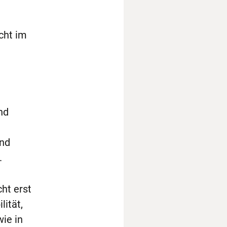
icht im
nd
und
t.
ht erst
lität,
ie in