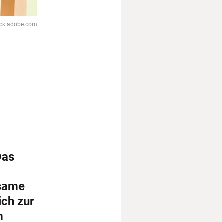
tock.adobe.com
Das
nsame
ich zur
m