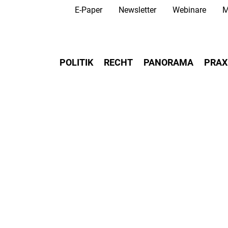
Secondary Navigation
Direkt
E-Paper
Newsletter
Webinare
M
zum
Inhalt
Main navigation
POLITIK
RECHT
PANORAMA
PRAX