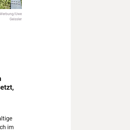
 Werbung/Uwe
Geissler
n
etzt,
ltige
uch im