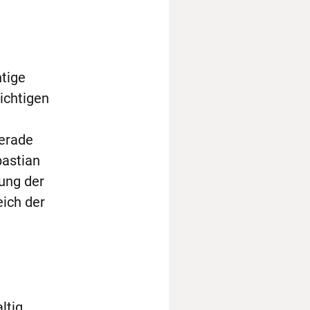
htige
ichtigen
Gerade
bastian
ung der
ich der
ltig