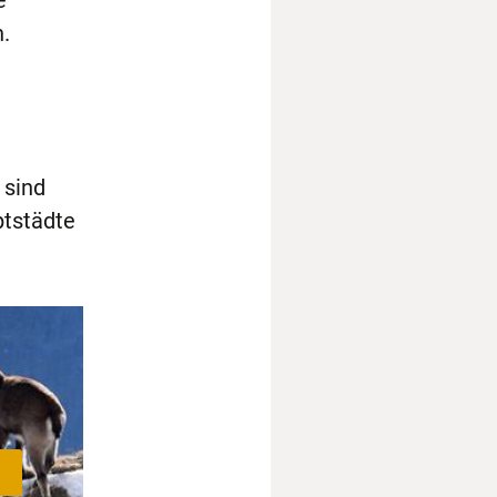
e
.
 sind
ptstädte