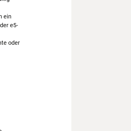
n ein
der e5-
hte oder