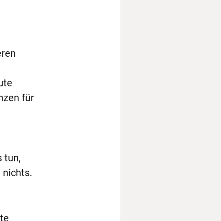
eren
ute
nzen für
 tun,
 nichts.
ute