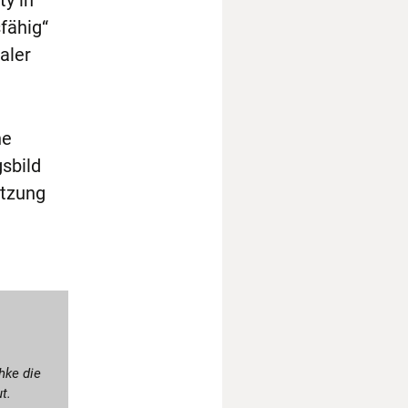
y in
fähig“
aler
ne
sbild
etzung
hke die
t.