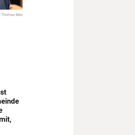
 Thomas Max
st
meinde
e
mit,