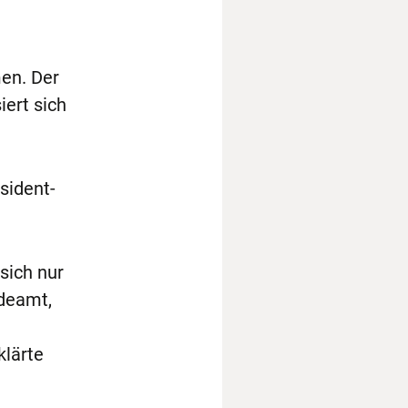
en. Der
iert sich
sident­
sich nur
ndeamt,
klärte