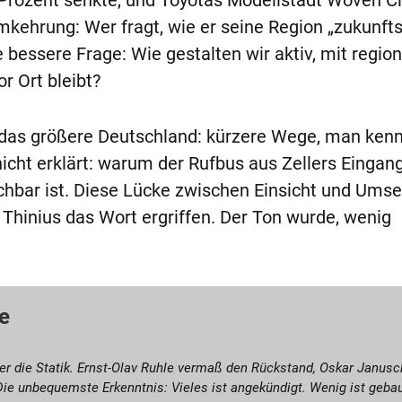
Prozent senkte, und Toyotas Modellstadt Woven Cit
mkehrung: Wer fragt, wie er seine Region „zukunfts
 bessere Frage: Wie gestalten wir aktiv, mit region
r Ort bleibt?
s das größere Deutschland: kürzere Wege, man ken
icht erklärt: warum der Rufbus aus Zellers Eingang
chbar ist. Diese Lücke zwischen Einsicht und Ums
 Thinius das Wort ergriffen. Der Ton wurde, wenig
e
ker die Statik. Ernst-Olav Ruhle vermaß den Rückstand, Oskar Janusc
ie unbequemste Erkenntnis: Vieles ist angekündigt. Wenig ist gebau