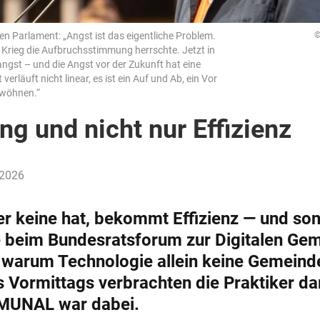
en Parlament: „Angst ist das eigentliche Problem.
©
 Krieg die Aufbruchsstimmung herrschte. Jetzt in
ngst – und die Angst vor der Zukunft hat eine
erläuft nicht linear, es ist ein Auf und Ab, ein Vor
ewöhnen.“
ng und nicht nur Effizienz
 2026
er keine hat, bekommt Effizienz — und son
te beim Bundesratsforum zur Digitalen Ge
 warum Technologie allein keine Gemeind
s Vormittags verbrachten die Praktiker da
MMUNAL war dabei.