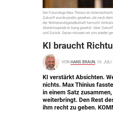
Der Futurologe Max Thinius im österreichisch
Zukunft wurde positiv gesehen, als nach dem
der Wohlstandsgesellschaft herrscht Verlusta
Abwärtsspirale in Gang gesetzt. Aber Zukunft v
und Zurück. Daran müssen wir uns wieder g
KI braucht Richtu
VON
HANS BRAUN
, 10. JULI
KI verstärkt Absichten. W
nichts. Max Thinius fass
in einem Satz zusammen,
weiterbringt. Den Rest de
ihm recht zu geben. KO