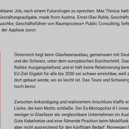
ankbarer Job, nach einem Futurologen zu sprechen. Max Thinius hatt
 Gestaltungsaufgabe, made from Austria. Ernst-Olav Ruhle, Geschäft
uschke, Geschäftsführer von Raumprozess+ Public Consulting, liefe
s der Applaus zuvor.
Österreich liegt beim Glasfaserausbau, gemeinsam mit Deu
und der Schweiz, unter dem europäischen Durchschnitt. Das
Ruhles Ausgangsbefund, und er hält keine Relativierung bere
EU-Ziel Gigabit für alle bis 2030 sei schwer erreichbar, weil 
dort gebaut werde, wo es leicht ist. Das Teure und Schwieri
noch bevor.
Zwischen Ankündigung und realisiertem Anschluss klaffe e
Lücke, die kein Motto schließe. Der Ex-Monopolist A1 inves
weniger in Glasfaser als vergleichbare Unternehmen im Aus
Gute Kabelnetze und eine führende Position beim Mobilfunk: 
aber nicht ausreichend für den künftigen Bedarf. Norwegen 