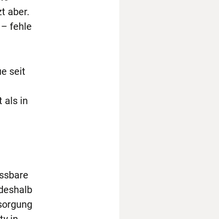
zt aber.
 – fehle
e seit
als in
assbare
deshalb
rsorgung