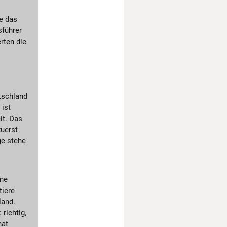
e das
sführer
rten die
tschland
 ist
it. Das
zuerst
ge stehe
ine
tiere
land.
richtig,
hat