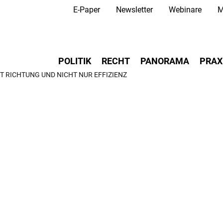
Secondary Navigation
Direkt
E-Paper
Newsletter
Webinare
M
zum
Inhalt
Main navigation
POLITIK
RECHT
PANORAMA
PRAX
T RICHTUNG UND NICHT NUR EFFIZIENZ