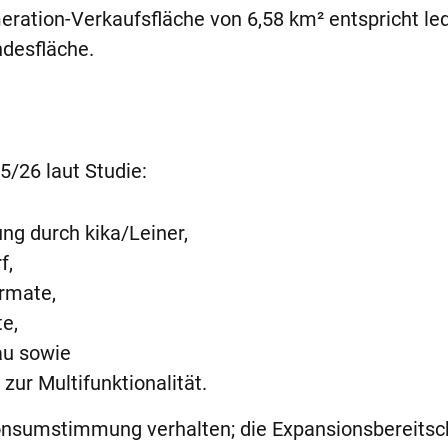
ation-Verkaufsfläche von 6,58 km² entspricht led
ndesfläche.
5/26 laut Studie:
ung durch kika/Leiner,
f,
ormate,
te,
bau sowie
zur Multifunktionalität.
nsumstimmung verhalten; die Expansionsbereitsc