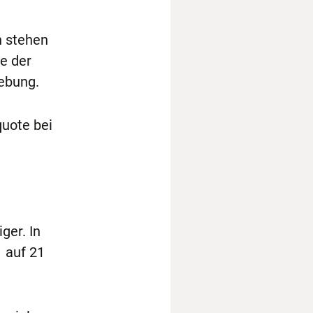
n stehen
ie der
ebung.
quote bei
ger. In
1 auf 21