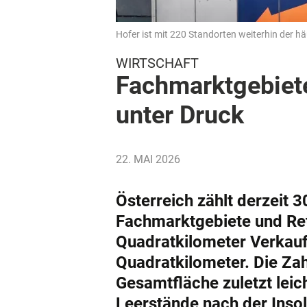
Hofer ist mit 220 Standorten weiterhin der hä
WIRTSCHAFT
Fachmarktgebiete
unter Druck
22. MAI 2026
Österreich zählt derzeit
Fachmarktgebiete und Ret
Quadratkilometer Verkauf
Quadratkilometer. Die Zahl
Gesamtfläche zuletzt leic
Leerstände nach der Insol