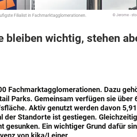
ufigste Filialist in Fachmarktagglomerationen.
© Jerome - st
 bleiben wichtig, stehen ab
 300 Fachmarktagglomerationen. Dazu geh
ail Parks. Gemeinsam verfügen sie über 
sfläche. Aktiv genutzt werden davon 5,91
 der Standorte ist gestiegen. Gleichzeitig 
ht gesunken. Ein wichtiger Grund dafür si
venz von kika/Leiner