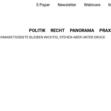
Secondary Navigation
Direkt
E-Paper
Newsletter
Webinare
M
zum
Inhalt
Main navigation
POLITIK
RECHT
PANORAMA
PRAX
CHMARKTGEBIETE BLEIBEN WICHTIG, STEHEN ABER UNTER DRUCK