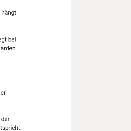
g hängt
egt bei
iarden
der
 der
spricht.