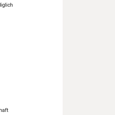
iglich
haft