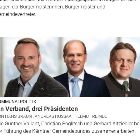
agen der Bürgermeisterinnen, Bürgermeister und
meindevertreter.
OMMUNALPOLITIK
in Verband, drei Präsidenten
ON
HANS BRAUN
,
ANDREAS HUSSAK
,
HELMUT REINDL
e Günther Vallant, Christian Poglitsch und Gerhard Altziebler be
er Führung des Kärntner Gemeindebundes zusammenarbeiten.