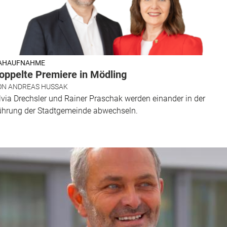
AHAUFNAHME
oppelte Premiere in Mödling
ON
ANDREAS HUSSAK
lvia Drechsler und Rainer Praschak werden einander in der
ührung der Stadtgemeinde abwechseln.