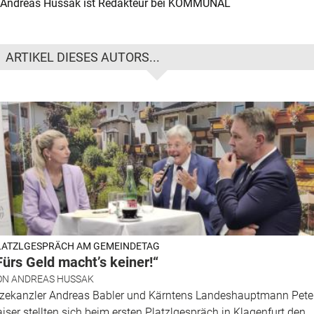
Andreas Hussak ist Redakteur bei KOMMUNAL
ARTIKEL DIESES AUTORS...
LATZLGESPRÄCH AM GEMEINDETAG
Fürs Geld macht’s keiner!“
ON
ANDREAS HUSSAK
izekanzler Andreas Babler und Kärntens Landeshauptmann Pete
iser stellten sich beim ersten Platzlgespräch in Klagenfurt den