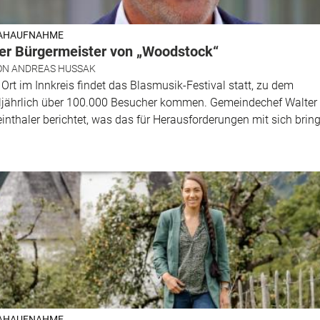
AHAUFNAHME
er Bürgermeister von „Woodstock“
ON
ANDREAS HUSSAK
 Ort im Innkreis findet das Blasmusik-Festival statt, zu dem
lljährlich über 100.000 Besucher kommen. Gemeindechef Walter
inthaler berichtet, was das für Herausforderungen mit sich bring
AHAUFNAHME