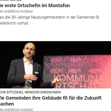
ie erste Ortschefin im Montafon
ON
ANDREAS HUSSAK
s die 30-Jährige Neubürgermeisterin in der Gemeinde St.
llenkirch vorhat.
EHR EFFIZIENZ, WENIGER EMISSIONEN
ie Gemeinden ihre Gebäude fit für die Zukunft
achen
ON
ANDREAS HUSSAK