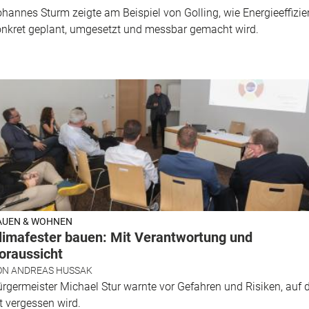
hannes Sturm zeigte am Beispiel von Golling, wie Energieeffizie
nkret geplant, umgesetzt und messbar gemacht wird.
AUEN & WOHNEN
limafester bauen: Mit Verantwortung und
oraussicht
ON
ANDREAS HUSSAK
rgermeister Michael Stur warnte vor Gefahren und Risiken, auf d
t vergessen wird.