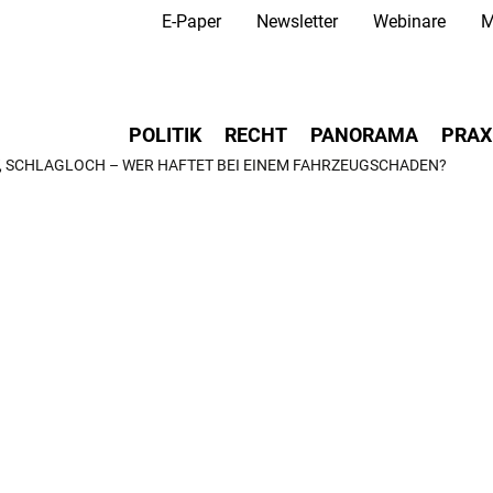
Secondary Navigation
Direkt
E-Paper
Newsletter
Webinare
M
zum
Inhalt
Main navigation
POLITIK
RECHT
PANORAMA
PRAX
, SCHLAGLOCH – WER HAFTET BEI EINEM FAHRZEUGSCHADEN?