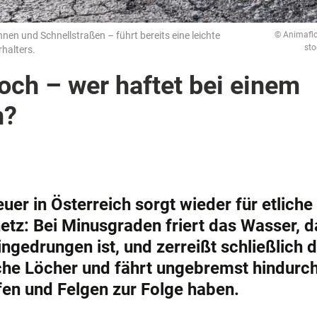
nen und Schnellstraßen – führt bereits eine leichte
© Animaflo
st
rhalters.
och – wer haftet bei einem
n?
euer in Österreich sorgt wieder für etliche
etz: Bei Minusgraden friert das Wasser, d
ingedrungen ist, und zerreißt schließlich 
che Löcher und fährt ungebremst hindurch
fen und Felgen zur Folge haben.