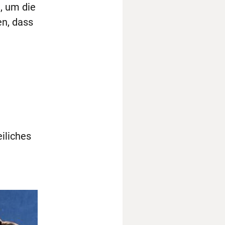
, um die
en, dass
iliches