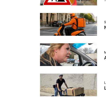
S
M
L