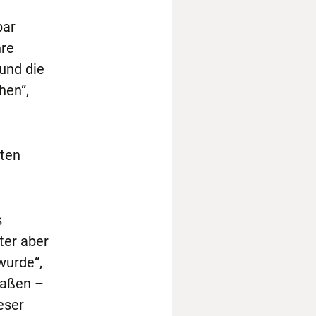
bar
hre
und die
hen“,
ften
s
ter aber
wurde“,
raßen –
eser