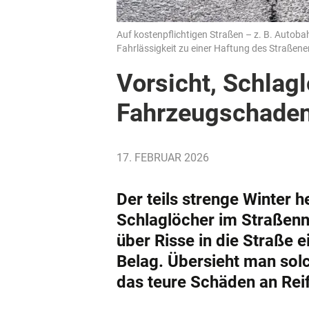
Auf kostenpflichtigen Straßen – z. B. Autobah
Fahrlässigkeit zu einer Haftung des Straßene
Vorsicht, Schlagl
Fahrzeugschade
17. FEBRUAR 2026
Der teils strenge Winter h
Schlaglöcher im Straßenn
über Risse in die Straße e
Belag. Übersieht man sol
das teure Schäden an Rei