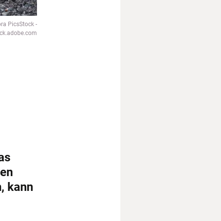
ra PicsStock -
ock.adobe.com
as
den
, kann