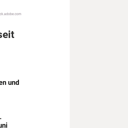
tock.adobe.com
eit
nen und
.
uni