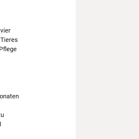
vier
 Tieres
Pflege
Monaten
zu
d