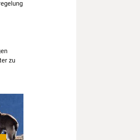
regelung
gen
ter zu