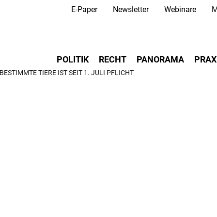
Secondary Navigation
Direkt
E-Paper
Newsletter
Webinare
M
zum
Inhalt
Main navigation
POLITIK
RECHT
PANORAMA
PRAX
STIMMTE TIERE IST SEIT 1. JULI PFLICHT