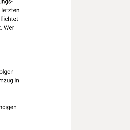
ungs-
 letzten
lichtet
t. Wer
folgen
Umzug in
ndigen