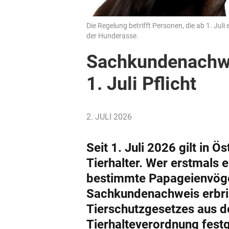
Die Regelung betrifft Personen, die ab 1. Ju
der Hunderasse.
Sachkundenachwei
1. Juli Pflicht
2. JULI 2026
Seit 1. Juli 2026 gilt in Ö
Tierhalter. Wer erstmals 
bestimmte Papageienvöge
Sachkundenachweis erbrin
Tierschutzgesetzes aus de
Tierhalteverordnung festg