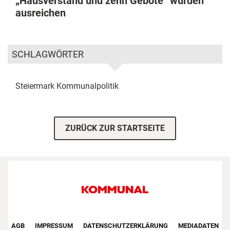
„Hausverstand und zehn Gebote“ würden
ausreichen
SCHLAGWÖRTER
Steiermark
Kommunalpolitik
ZURÜCK ZUR STARTSEITE
Footer First Navigation
AGB
IMPRESSUM
DATENSCHUTZERKLÄRUNG
MEDIADATEN