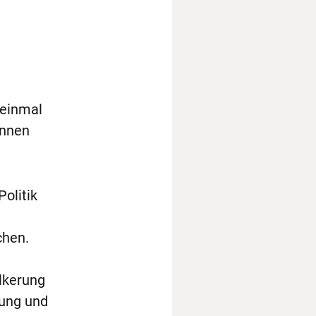
 einmal
innen
olitik
chen.
lkerung
zung und