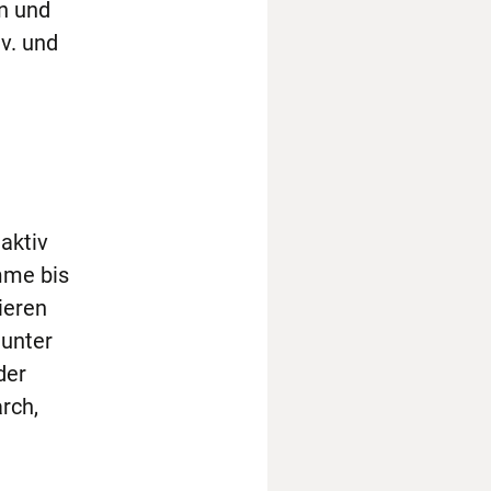
n und
v. und
aktiv
mme bis
ieren
unter
der
rch,