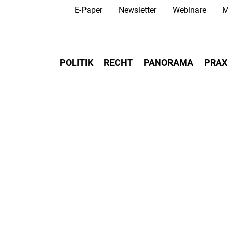
Secondary Navigation
Direkt
E-Paper
Newsletter
Webinare
M
zum
Inhalt
Main navigation
POLITIK
RECHT
PANORAMA
PRAX