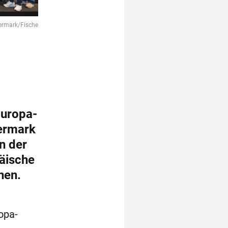
ermark/Fische
Europa-
ermark
n der
äische
nen.
opa-