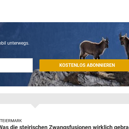
obil unterwegs.
STEIERMARK
Was die steirischen Zwangsfusionen wirklich gebra