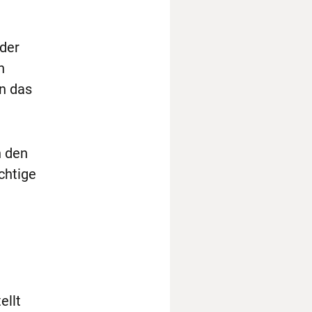
 der
n
n das
n den
chtige
ellt