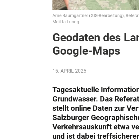
Arne Baumgartner (GIS-Bearbeitung), Referat
Melitta Luong.
Geodaten des Lan
Google-Maps
15. APRIL 2025
Tagesaktuelle Informati
Grundwasser. Das Referat
stellt online Daten zur Ve
Salzburger Geographische
Verkehrsauskunft etwa ve
und ist dabei treffsicher