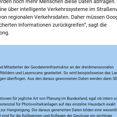
werden noch mehr Menschen diese Daten abfragen.
line über intelligente Verkehrssysteme im Straßen
g von regionalen Verkehrsdaten. Daher müssen Goo
cherten Informationen zurückgreifen“, sagt die
ong.
und Mitarbeiter der Geodateninfrastruktur an der dreidimensionalen
uftbildern und Laserscans gearbeitet. So wird beispielsweise das La
eugen überflogen. Aus den daraus gewonnenen Daten werden dann 3D
tionen für jegliche Art von Planung im Bundesland, egal ob intern o
potenzial für Photovoltaikanlagen auf das einzelne Hausdach exakt
 zur Hangneigung. Die daraus generierten Daten bilden eine wesentl
sind für die Kolleginnen und Kollegen der Geologie ein wichtiger