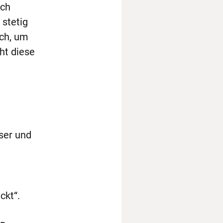
ach
 stetig
ch, um
ht diese
ser und
ckt“.