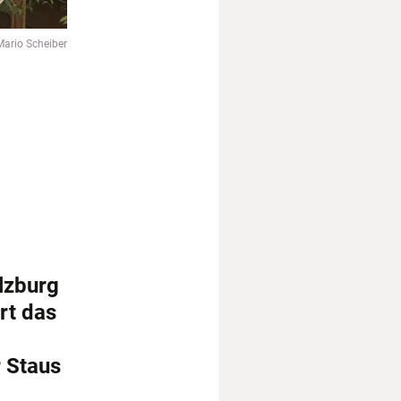
ario Scheiber
lzburg
rt das
 Staus