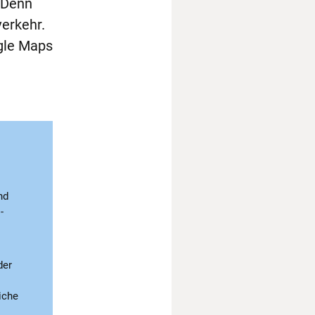
 Denn
verkehr.
gle Maps
nd
-
der
iche