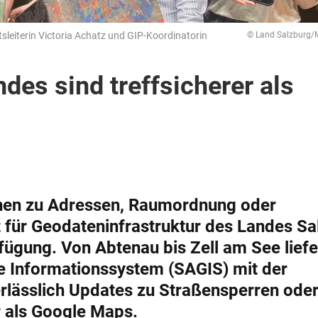
sleiterin Victoria Achatz und GIP-Koordinatorin
© Land Salzburg/M
des sind treffsicherer als
onen zu Adressen, Raumordnung oder
 für Geodateninfrastruktur des Landes Sa
rfügung. Von Abtenau bis Zell am See liefe
 Informationssystem (SAGIS) mit der
rlässlich Updates zu Straßensperren oder
er als Google Maps.