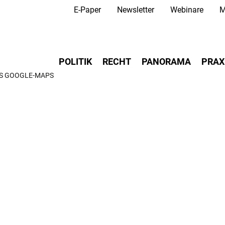
Secondary Navigation
Direkt
E-Paper
Newsletter
Webinare
M
zum
Inhalt
Main navigation
POLITIK
RECHT
PANORAMA
PRAX
LS GOOGLE-MAPS