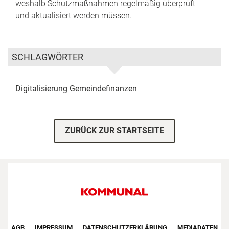
weshalb Schutzmaßnahmen regelmäßig überprüft
und aktualisiert werden müssen.
SCHLAGWÖRTER
Digitalisierung
Gemeindefinanzen
ZURÜCK ZUR STARTSEITE
Footer First Navigation
AGB
IMPRESSUM
DATENSCHUTZERKLÄRUNG
MEDIADATEN