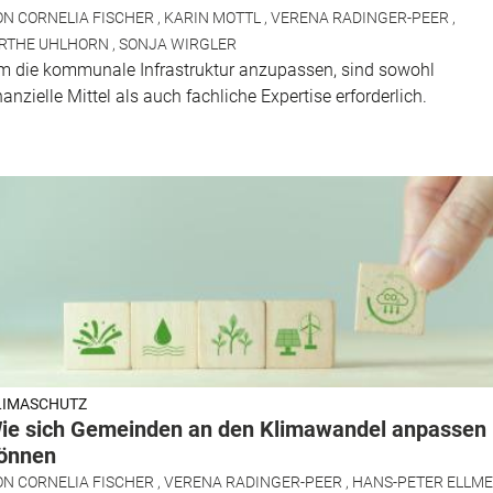
ON
CORNELIA FISCHER
,
KARIN MOTTL
,
VERENA RADINGER-PEER
,
IRTHE UHLHORN
,
SONJA WIRGLER
m die kommunale Infrastruktur anzupassen, sind sowohl
nanzielle Mittel als auch fachliche Expertise erforderlich.
LIMASCHUTZ
ie sich Gemeinden an den Klimawandel anpassen
önnen
ON
CORNELIA FISCHER
,
VERENA RADINGER-PEER
,
HANS-PETER ELLM