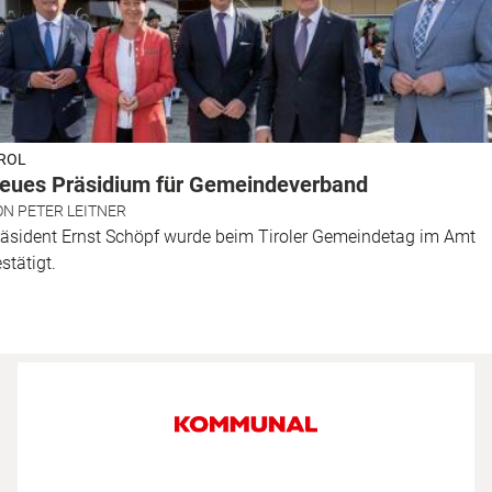
IROL
eues Präsidium für Gemeindeverband
ON
PETER LEITNER
äsident Ernst Schöpf wurde beim Tiroler Gemeindetag im Amt
stätigt.