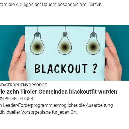
xam die Anliegen der Bauern besonders am Herzen.
ATASTROPHENVORSORGE
ie zehn Tiroler Gemeinden blackoutfit wurden
ON
PETER LEITNER
in Leader-Förderprogramm ermöglichte die Ausarbeitung
dividueller Vorsorgepläne für jeden Ort.