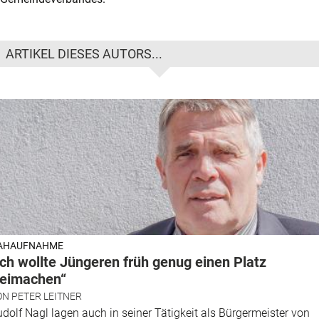
ARTIKEL DIESES AUTORS...
AHAUFNAHME
Ich wollte Jüngeren früh genug einen Platz
reimachen“
ON
PETER LEITNER
dolf Nagl lagen auch in seiner Tätigkeit als Bürgermeister von