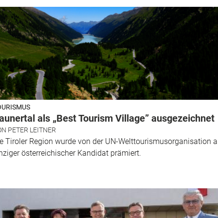
OURISMUS
aunertal als „Best Tourism Village” ausgezeichnet
ON
PETER LEITNER
e Tiroler Region wurde von der UN-Welttourismusorganisation a
nziger österreichischer Kandidat prämiert.