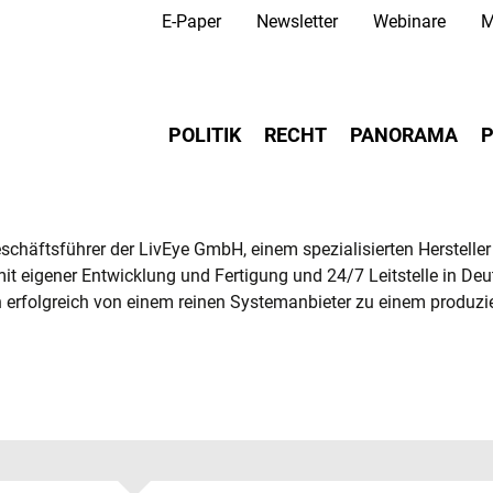
Secondary Navigation
Direkt
E-Paper
Newsletter
Webinare
M
zum
Inhalt
Main navigation
POLITIK
RECHT
PANORAMA
P
chäftsführer der LivEye GmbH, einem spezialisierten Hersteller 
it eigener Entwicklung und Fertigung und 24/7 Leitstelle in Deu
 erfolgreich von einem reinen Systemanbieter zu einem produzi