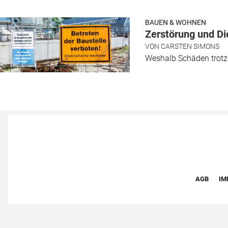
BAUEN & WOHNEN
Zerstörung und Di
VON
CARSTEN SIMONS
Weshalb Schäden trot
Footer F
AGB
IM