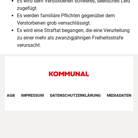
Es wird dem Verstorbenen schweres, seelisches Leid
zugefügt.
Es werden familiäre Pflichten gegenüber dem
Verstorbenen grob vernachlässigt.
Es wird eine Straftat begangen, die eine Verurteilung
zu einer mehr als zwanzigjährigen Freiheitsstrafe
verursacht.
Footer First Navigation
AGB
IMPRESSUM
DATENSCHUTZERKLÄRUNG
MEDIADATEN