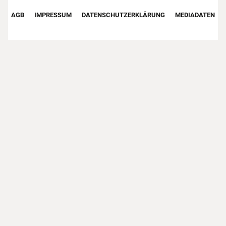
Footer First Navigation
AGB
IMPRESSUM
DATENSCHUTZERKLÄRUNG
MEDIADATEN