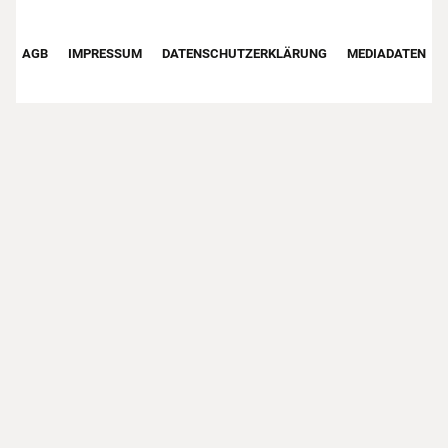
Footer First Navigation
AGB
IMPRESSUM
DATENSCHUTZERKLÄRUNG
MEDIADATEN