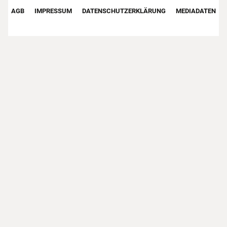
Footer First Navigation
AGB
IMPRESSUM
DATENSCHUTZERKLÄRUNG
MEDIADATEN