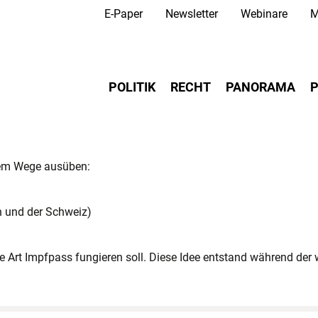
Secondary Navigation
Direkt
E-Paper
Newsletter
Webinare
M
zum
Inhalt
Main navigation
POLITIK
RECHT
PANORAMA
P
chem Wege ausüben:
n und der Schweiz)
ine Art Impfpass fungieren soll. Diese Idee entstand während de