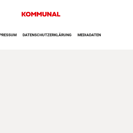
irst Navigation
PRESSUM
DATENSCHUTZERKLÄRUNG
MEDIADATEN