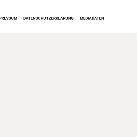
irst Navigation
PRESSUM
DATENSCHUTZERKLÄRUNG
MEDIADATEN