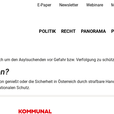
Secondary Navigation
Direkt
E-Paper
Newsletter
Webinare
M
zum
Inhalt
Main navigation
POLITIK
RECHT
PANORAMA
P
dach um den Asylsuchenden vor Gefahr bzw. Verfolgung zu schütz
en?
 genießt oder die Sicherheit in Österreich durch strafbare Han
ationalen Schutz.